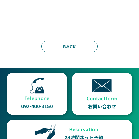
ュレーションゴルフ福岡#福岡ゴルフ#福岡ゴルフ練習場 #打
ちっぱなし#うち放題#ゴルフ女子 #ゴルフ #ゴルフ好き #ス
イング動画#福岡#春日市#大野城#太宰府#乙金#東区#箱崎#
吉塚#馬出#早良区#原
092-400-3150
お問い合わせ
24時間ネット予約