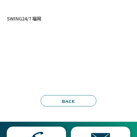
SWING24/7 福岡
#swing247 #swing24#インドアゴルフ#インドアゴルフ練習
場#シミュレーションゴルフ練習場 #シミュレーション#シミ
ュレーションゴルフ福岡#福岡ゴルフ#福岡ゴルフ練習場 #打
ちっぱなし#うち放題#ゴルフ女子 #ゴルフ #ゴルフ好き #ス
イング動画#福岡#春日市#大野城#太宰府#乙金#東区#箱崎#
吉塚#馬出#早良区#原